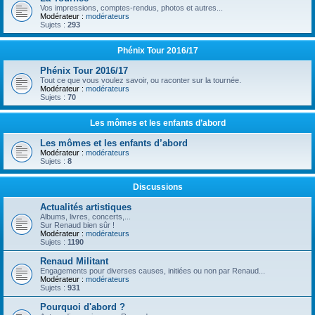
Vos impressions, comptes-rendus, photos et autres...
Modérateur :
modérateurs
Sujets :
293
Phénix Tour 2016/17
Phénix Tour 2016/17
Tout ce que vous voulez savoir, ou raconter sur la tournée.
Modérateur :
modérateurs
Sujets :
70
Les mômes et les enfants d’abord
Les mômes et les enfants d’abord
Modérateur :
modérateurs
Sujets :
8
Discussions
Actualités artistiques
Albums, livres, concerts,...
Sur Renaud bien sûr !
Modérateur :
modérateurs
Sujets :
1190
Renaud Militant
Engagements pour diverses causes, initiées ou non par Renaud...
Modérateur :
modérateurs
Sujets :
931
Pourquoi d'abord ?