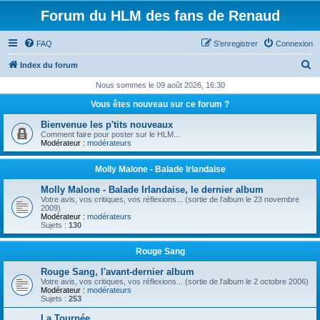
Forum du HLM des fans de Renaud
FAQ
S’enregistrer
Connexion
R
Index du forum
e
Nous sommes le 09 août 2026, 16:30
c
Vous êtes nouveau sur ce forum ?
h
Bienvenue les p'tits nouveaux
e
Comment faire pour poster sur le HLM...
Modérateur :
modérateurs
r
c
Molly Malone - Balade Irlandaise
h
Molly Malone - Balade Irlandaise, le dernier album
Votre avis, vos critiques, vos réflexions... (sortie de l'album le 23 novembre
e
2009)
Modérateur :
modérateurs
r
Sujets :
130
Rouge Sang
Rouge Sang, l'avant-dernier album
Votre avis, vos critiques, vos réflexions... (sortie de l'album le 2 octobre 2006)
Modérateur :
modérateurs
Sujets :
253
La Tournée