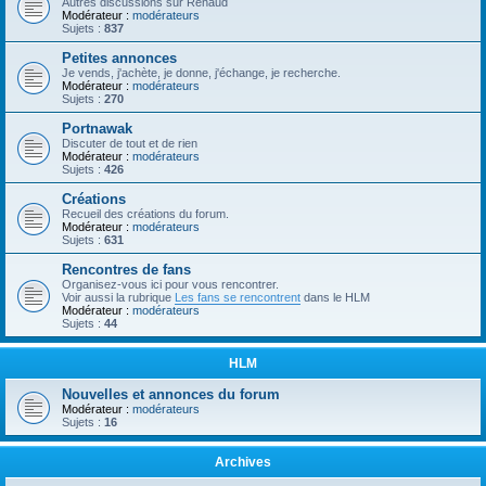
Autres discussions sur Renaud
Modérateur :
modérateurs
Sujets :
837
Petites annonces
Je vends, j'achète, je donne, j'échange, je recherche.
Modérateur :
modérateurs
Sujets :
270
Portnawak
Discuter de tout et de rien
Modérateur :
modérateurs
Sujets :
426
Créations
Recueil des créations du forum.
Modérateur :
modérateurs
Sujets :
631
Rencontres de fans
Organisez-vous ici pour vous rencontrer.
Voir aussi la rubrique
Les fans se rencontrent
dans le HLM
Modérateur :
modérateurs
Sujets :
44
HLM
Nouvelles et annonces du forum
Modérateur :
modérateurs
Sujets :
16
Archives