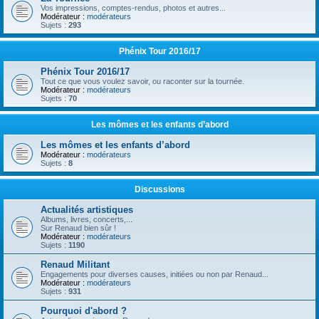
Vos impressions, comptes-rendus, photos et autres...
Modérateur :
modérateurs
Sujets :
293
Phénix Tour 2016/17
Phénix Tour 2016/17
Tout ce que vous voulez savoir, ou raconter sur la tournée.
Modérateur :
modérateurs
Sujets :
70
Les mômes et les enfants d’abord
Les mômes et les enfants d’abord
Modérateur :
modérateurs
Sujets :
8
Discussions
Actualités artistiques
Albums, livres, concerts,...
Sur Renaud bien sûr !
Modérateur :
modérateurs
Sujets :
1190
Renaud Militant
Engagements pour diverses causes, initiées ou non par Renaud...
Modérateur :
modérateurs
Sujets :
931
Pourquoi d'abord ?