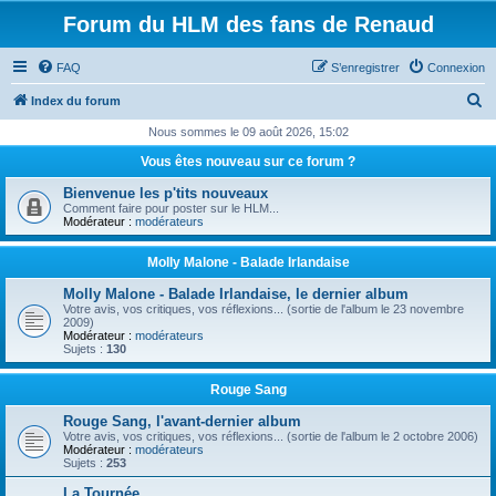
Forum du HLM des fans de Renaud
FAQ
S’enregistrer
Connexion
R
Index du forum
e
Nous sommes le 09 août 2026, 15:02
c
Vous êtes nouveau sur ce forum ?
h
Bienvenue les p'tits nouveaux
e
Comment faire pour poster sur le HLM...
Modérateur :
modérateurs
r
c
Molly Malone - Balade Irlandaise
h
Molly Malone - Balade Irlandaise, le dernier album
Votre avis, vos critiques, vos réflexions... (sortie de l'album le 23 novembre
e
2009)
Modérateur :
modérateurs
r
Sujets :
130
Rouge Sang
Rouge Sang, l'avant-dernier album
Votre avis, vos critiques, vos réflexions... (sortie de l'album le 2 octobre 2006)
Modérateur :
modérateurs
Sujets :
253
La Tournée