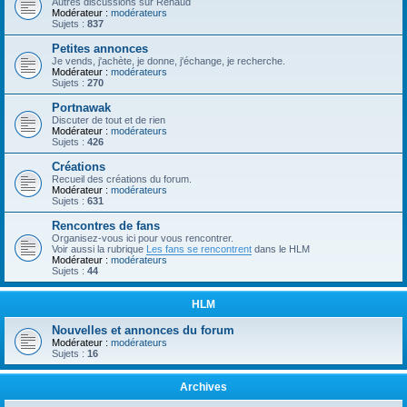
Autres discussions sur Renaud
Modérateur :
modérateurs
Sujets :
837
Petites annonces
Je vends, j'achète, je donne, j'échange, je recherche.
Modérateur :
modérateurs
Sujets :
270
Portnawak
Discuter de tout et de rien
Modérateur :
modérateurs
Sujets :
426
Créations
Recueil des créations du forum.
Modérateur :
modérateurs
Sujets :
631
Rencontres de fans
Organisez-vous ici pour vous rencontrer.
Voir aussi la rubrique
Les fans se rencontrent
dans le HLM
Modérateur :
modérateurs
Sujets :
44
HLM
Nouvelles et annonces du forum
Modérateur :
modérateurs
Sujets :
16
Archives