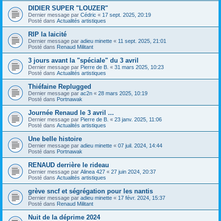
DIDIER SUPER "LOUZER"
Dernier message par
Cédric
«
17 sept. 2025, 20:19
Posté dans
Actualités artistiques
RIP la laicité
Dernier message par
adieu minette
«
11 sept. 2025, 21:01
Posté dans
Renaud Militant
3 jours avant la "spéciale" du 3 avril
Dernier message par
Pierre de B.
«
31 mars 2025, 10:23
Posté dans
Actualités artistiques
Thiéfaine Replugged
Dernier message par
ac2n
«
28 mars 2025, 10:19
Posté dans
Portnawak
Journée Renaud le 3 avril ...
Dernier message par
Pierre de B.
«
23 janv. 2025, 11:06
Posté dans
Actualités artistiques
Une belle histoire
Dernier message par
adieu minette
«
07 juil. 2024, 14:44
Posté dans
Portnawak
RENAUD derrière le rideau
Dernier message par
Alinea 427
«
27 juin 2024, 20:37
Posté dans
Actualités artistiques
grève sncf et ségrégation pour les nantis
Dernier message par
adieu minette
«
17 févr. 2024, 15:37
Posté dans
Renaud Militant
Nuit de la déprime 2024