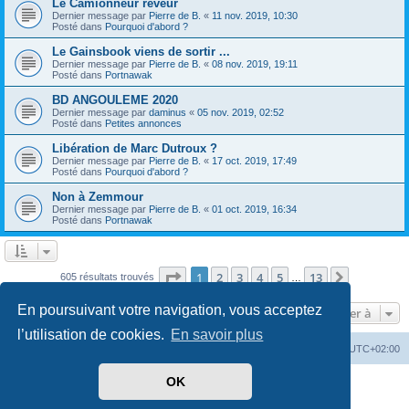
Le Camionneur rêveur
Dernier message par
Pierre de B.
«
11 nov. 2019, 10:30
Posté dans
Pourquoi d'abord ?
Le Gainsbook viens de sortir ...
Dernier message par
Pierre de B.
«
08 nov. 2019, 19:11
Posté dans
Portnawak
BD ANGOULEME 2020
Dernier message par
daminus
«
05 nov. 2019, 02:52
Posté dans
Petites annonces
Libération de Marc Dutroux ?
Dernier message par
Pierre de B.
«
17 oct. 2019, 17:49
Posté dans
Pourquoi d'abord ?
Non à Zemmour
Dernier message par
Pierre de B.
«
01 oct. 2019, 16:34
Posté dans
Portnawak
Page
1
sur
13
1
2
3
4
5
13
Suivante
605 résultats trouvés
…
En poursuivant votre navigation, vous acceptez
Aller à
l’utilisation de cookies.
En savoir plus
Index du forum
Heures au format
UTC+02:00
OK
Développé par
phpBB
® Forum Software © phpBB Limited
Traduit par
phpBB-fr.com