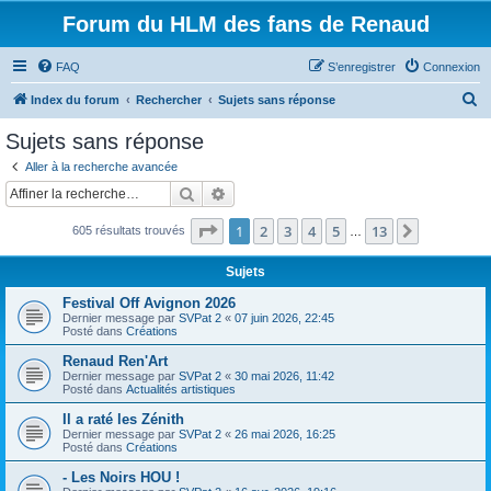
Forum du HLM des fans de Renaud
FAQ
S’enregistrer
Connexion
R
Index du forum
Rechercher
Sujets sans réponse
e
Sujets sans réponse
c
Aller à la recherche avancée
h
Rechercher
Recherche avancée
e
Page
1
sur
13
1
2
3
4
5
13
Suivante
605 résultats trouvés
r
…
c
Sujets
h
Festival Off Avignon 2026
e
Dernier message par
SVPat 2
«
07 juin 2026, 22:45
Posté dans
Créations
r
Renaud Ren'Art
Dernier message par
SVPat 2
«
30 mai 2026, 11:42
Posté dans
Actualités artistiques
Il a raté les Zénith
Dernier message par
SVPat 2
«
26 mai 2026, 16:25
Posté dans
Créations
- Les Noirs HOU !