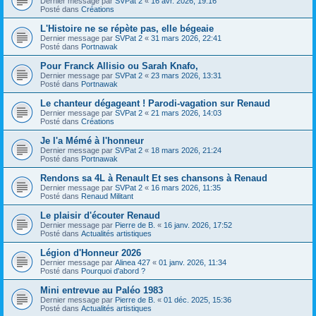
Dernier message par
SVPat 2
«
16 avr. 2026, 19:16
Posté dans
Créations
L'Histoire ne se répète pas, elle bégeaie
Dernier message par
SVPat 2
«
31 mars 2026, 22:41
Posté dans
Portnawak
Pour Franck Allisio ou Sarah Knafo,
Dernier message par
SVPat 2
«
23 mars 2026, 13:31
Posté dans
Portnawak
Le chanteur dégageant ! Parodi-vagation sur Renaud
Dernier message par
SVPat 2
«
21 mars 2026, 14:03
Posté dans
Créations
Je l'a Mémé à l'honneur
Dernier message par
SVPat 2
«
18 mars 2026, 21:24
Posté dans
Portnawak
Rendons sa 4L à Renault Et ses chansons à Renaud
Dernier message par
SVPat 2
«
16 mars 2026, 11:35
Posté dans
Renaud Militant
Le plaisir d'écouter Renaud
Dernier message par
Pierre de B.
«
16 janv. 2026, 17:52
Posté dans
Actualités artistiques
Légion d'Honneur 2026
Dernier message par
Alinea 427
«
01 janv. 2026, 11:34
Posté dans
Pourquoi d'abord ?
Mini entrevue au Paléo 1983
Dernier message par
Pierre de B.
«
01 déc. 2025, 15:36
Posté dans
Actualités artistiques