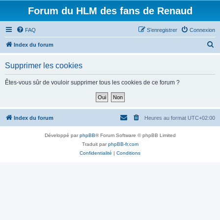
Forum du HLM des fans de Renaud
FAQ
S’enregistrer
Connexion
R
Index du forum
e
Supprimer les cookies
c
h
Êtes-vous sûr de vouloir supprimer tous les cookies de ce forum ?
e
r
c
Index du forum
Heures au format
UTC+02:00
h
Développé par
phpBB
® Forum Software © phpBB Limited
e
Traduit par
phpBB-fr.com
r
Confidentialité
|
Conditions