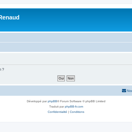
 Renaud
m ?
Nou
Développé par
phpBB
® Forum Software © phpBB Limited
Traduit par
phpBB-fr.com
Confidentialité
|
Conditions