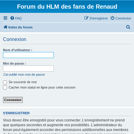
Forum du HLM des fans de Renaud
FAQ
S’enregistrer
Connexion
R
Index du forum
e
Connexion
c
h
Nom d’utilisateur :
e
r
Mot de passe :
c
J’ai oublié mon mot de passe
h
Se souvenir de moi
e
Cacher mon statut en ligne pour cette session
r
S’ENREGISTRER
Vous devez être enregistré pour vous connecter. L’enregistrement ne prend
que quelques secondes et augmente vos possibilités. L’administrateur du
forum peut également accorder des permissions additionnelles aux membres