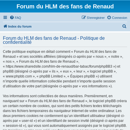
Forum du HLM des fans de Renaud
FAQ
S’enregistrer
Connexion
R
Index du forum
e
Forum du HLM des fans de Renaud - Politique de
c
confidentialité
h
Cette politique explique en détail comment « Forum du HLM des fans de
e
Renaud » et ses sociétés affiliées (désignés ci-après par « nous », « notre »,
r
« nos », « Forum du HLM des fans de Renaud »,
« https://www.sharedsite.com/hlm-de-renaud/bar-tabac/forum/phpBB3 ») et
c
phpBB (désigné ci-après par « ils », « eux », « leur », « logiciel phpBB »,
h
« www.phpbb.com », « phpBB Limited », « Équipes phpBB ») utilisent
n’importe quelle information collectée pendant n’importe quelle session
e
d’utilisation de votre part (désignée ci-après par « vos informations »).
r
Vos informations sont collectées de deux manières. Premièrement, en
naviguant sur « Forum du HLM des fans de Renaud », le logiciel phpBB créera
un certain nombre de cookies, qui sont des petits fichiers textes téléchargés
dans les fichiers temporaires du navigateur Internet de votre ordinateur. Les
deux premiers cookies ne contiennent qu’un identifiant utilisateur (désigné ci-
après par « user-id ») et un identifiant de session invité (désigné ci-après par
« session-id »), qui vous sont automatiquement assignés par le logiciel phpBB.