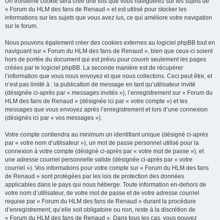
Un troisième cookie sera créé une fois que vous naviguerez sur les sujets de
« Forum du HLM des fans de Renaud » et est utilisé pour stocker les
informations sur les sujets que vous avez lus, ce qui améliore votre navigation
sur le forum.
Nous pouvons également créer des cookies externes au logiciel phpBB tout en
naviguant sur « Forum du HLM des fans de Renaud », bien que ceux-ci soient
hors de portée du document qui est prévu pour couvrir seulement les pages
créées par le logiciel phpBB. La seconde manière est de récupérer
l’information que vous nous envoyez et que nous collectons. Ceci peut être, et
n’est pas limité à : la publication de message en tant qu’utilisateur invité
(désignée ci-après par « messages invités »), l’enregistrement sur « Forum du
HLM des fans de Renaud » (désignée ici par « votre compte ») et les
messages que vous envoyez après l’enregistrement et lors d’une connexion
(désignés ici par « vos messages »).
Votre compte contiendra au minimum un identifiant unique (désigné ci-après
par « votre nom d’utilisateur »), un mot de passe personnel utilisé pour la
connexion à votre compte (désigné ci-après par « votre mot de passe »), et
une adresse courriel personnelle valide (désignée ci-après par « votre
courriel »). Vos informations pour votre compte sur « Forum du HLM des fans
de Renaud » sont protégées par les lois de protection des données
applicables dans le pays qui nous héberge. Toute information en-dehors de
votre nom d’utilisateur, de votre mot de passe et de votre adresse courriel
requise par « Forum du HLM des fans de Renaud » durant la procédure
d’enregistrement, qu’elle soit obligatoire ou non, reste à la discrétion de
« Forum du HLM des fans de Renaud ». Dans tous les cas, vous pouvez