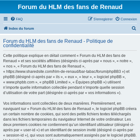
Forum du HLM des fans de Renaud
FAQ
S’enregistrer
Connexion
R
Index du forum
e
Forum du HLM des fans de Renaud - Politique de
c
confidentialité
h
Cette politique explique en détail comment « Forum du HLM des fans de
e
Renaud » et ses sociétés affiliées (désignés ci-après par « nous », « notre »,
r
« nos », « Forum du HLM des fans de Renaud »,
« https://www.sharedsite.com/hlm-de-renaud/bar-tabac/forum/phpBB3 ») et
c
phpBB (désigné ci-après par « ils », « eux », « leur », « logiciel phpBB »,
h
« www.phpbb.com », « phpBB Limited », « Équipes phpBB ») utilisent
n’importe quelle information collectée pendant n’importe quelle session
e
d’utilisation de votre part (désignée ci-après par « vos informations »).
r
Vos informations sont collectées de deux manières. Premièrement, en
naviguant sur « Forum du HLM des fans de Renaud », le logiciel phpBB créera
un certain nombre de cookies, qui sont des petits fichiers textes téléchargés
dans les fichiers temporaires du navigateur Internet de votre ordinateur. Les
deux premiers cookies ne contiennent qu’un identifiant utilisateur (désigné ci-
après par « user-id ») et un identifiant de session invité (désigné ci-après par
« session-id »), qui vous sont automatiquement assignés par le logiciel phpBB.