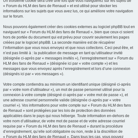
Un troisième cookie sera créé une fois que vous naviguerez sur les sujets de
« Forum du HLM des fans de Renaud » et est utilisé pour stocker les
informations sur les sujets que vous avez lus, ce qui améliore votre navigation
sur le forum.
Nous pouvons également créer des cookies externes au logiciel phpBB tout en
naviguant sur « Forum du HLM des fans de Renaud », bien que ceux-ci soient
hors de portée du document qui est prévu pour couvrir seulement les pages
créées par le logiciel phpBB. La seconde manière est de récupérer
l’information que vous nous envoyez et que nous collectons. Ceci peut être, et
n’est pas limité à : la publication de message en tant qu’utilisateur invité
(désignée ci-après par « messages invités »), l’enregistrement sur « Forum du
HLM des fans de Renaud » (désignée ici par « votre compte ») et les
messages que vous envoyez après l’enregistrement et lors d’une connexion
(désignés ici par « vos messages »).
Votre compte contiendra au minimum un identifiant unique (désigné ci-après
par « votre nom d’utilisateur »), un mot de passe personnel utilisé pour la
connexion à votre compte (désigné ci-après par « votre mot de passe »), et
une adresse courriel personnelle valide (désignée ci-après par « votre
courriel »). Vos informations pour votre compte sur « Forum du HLM des fans
de Renaud » sont protégées par les lois de protection des données
applicables dans le pays qui nous héberge. Toute information en-dehors de
votre nom d’utilisateur, de votre mot de passe et de votre adresse courriel
requise par « Forum du HLM des fans de Renaud » durant la procédure
d’enregistrement, qu’elle soit obligatoire ou non, reste à la discrétion de
« Forum du HLM des fans de Renaud ». Dans tous les cas, vous pouvez