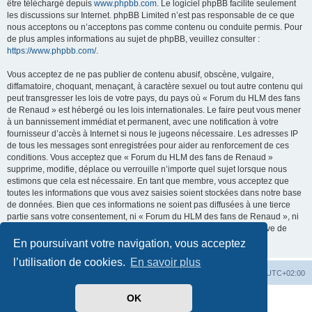
être téléchargé depuis
www.phpbb.com
. Le logiciel phpBB facilite seulement
les discussions sur Internet. phpBB Limited n’est pas responsable de ce que
nous acceptons ou n’acceptons pas comme contenu ou conduite permis. Pour
de plus amples informations au sujet de phpBB, veuillez consulter :
https://www.phpbb.com/
.
Vous acceptez de ne pas publier de contenu abusif, obscène, vulgaire,
diffamatoire, choquant, menaçant, à caractère sexuel ou tout autre contenu qui
peut transgresser les lois de votre pays, du pays où « Forum du HLM des fans
de Renaud » est hébergé ou les lois internationales. Le faire peut vous mener
à un bannissement immédiat et permanent, avec une notification à votre
fournisseur d’accès à Internet si nous le jugeons nécessaire. Les adresses IP
de tous les messages sont enregistrées pour aider au renforcement de ces
conditions. Vous acceptez que « Forum du HLM des fans de Renaud »
supprime, modifie, déplace ou verrouille n’importe quel sujet lorsque nous
estimons que cela est nécessaire. En tant que membre, vous acceptez que
toutes les informations que vous avez saisies soient stockées dans notre base
de données. Bien que ces informations ne soient pas diffusées à une tierce
partie sans votre consentement, ni « Forum du HLM des fans de Renaud », ni
phpBB ne pourront être tenus comme responsables en cas de tentative de
piratage visant à compromettre les données.
En poursuivant votre navigation, vous acceptez
l’utilisation de cookies.
En savoir plus
Index du forum
Heures au format
UTC+02:00
OK
Développé par
phpBB
® Forum Software © phpBB Limited
Traduit par
phpBB-fr.com