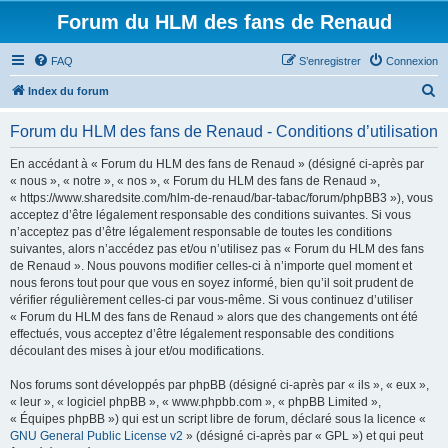
Forum du HLM des fans de Renaud
FAQ
S’enregistrer
Connexion
R
Index du forum
e
Forum du HLM des fans de Renaud - Conditions d’utilisation
c
h
En accédant à « Forum du HLM des fans de Renaud » (désigné ci-après par
« nous », « notre », « nos », « Forum du HLM des fans de Renaud »,
e
« https://www.sharedsite.com/hlm-de-renaud/bar-tabac/forum/phpBB3 »), vous
r
acceptez d’être légalement responsable des conditions suivantes. Si vous
n’acceptez pas d’être légalement responsable de toutes les conditions
c
suivantes, alors n’accédez pas et/ou n’utilisez pas « Forum du HLM des fans
h
de Renaud ». Nous pouvons modifier celles-ci à n’importe quel moment et
nous ferons tout pour que vous en soyez informé, bien qu’il soit prudent de
e
vérifier régulièrement celles-ci par vous-même. Si vous continuez d’utiliser
r
« Forum du HLM des fans de Renaud » alors que des changements ont été
effectués, vous acceptez d’être légalement responsable des conditions
découlant des mises à jour et/ou modifications.
Nos forums sont développés par phpBB (désigné ci-après par « ils », « eux »,
« leur », « logiciel phpBB », « www.phpbb.com », « phpBB Limited »,
« Équipes phpBB ») qui est un script libre de forum, déclaré sous la licence «
GNU General Public License v2
» (désigné ci-après par « GPL ») et qui peut