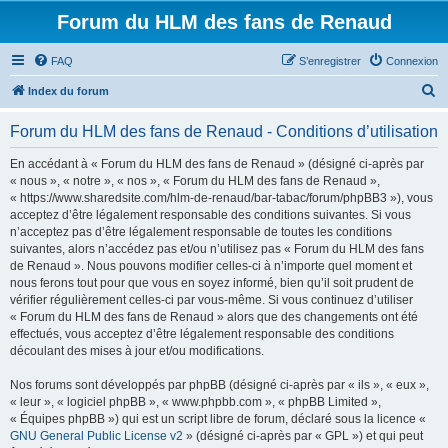
Forum du HLM des fans de Renaud
FAQ
S’enregistrer
Connexion
R
Index du forum
e
Forum du HLM des fans de Renaud - Conditions d’utilisation
c
h
En accédant à « Forum du HLM des fans de Renaud » (désigné ci-après par
« nous », « notre », « nos », « Forum du HLM des fans de Renaud »,
e
« https://www.sharedsite.com/hlm-de-renaud/bar-tabac/forum/phpBB3 »), vous
r
acceptez d’être légalement responsable des conditions suivantes. Si vous
n’acceptez pas d’être légalement responsable de toutes les conditions
c
suivantes, alors n’accédez pas et/ou n’utilisez pas « Forum du HLM des fans
h
de Renaud ». Nous pouvons modifier celles-ci à n’importe quel moment et
nous ferons tout pour que vous en soyez informé, bien qu’il soit prudent de
e
vérifier régulièrement celles-ci par vous-même. Si vous continuez d’utiliser
r
« Forum du HLM des fans de Renaud » alors que des changements ont été
effectués, vous acceptez d’être légalement responsable des conditions
découlant des mises à jour et/ou modifications.
Nos forums sont développés par phpBB (désigné ci-après par « ils », « eux »,
« leur », « logiciel phpBB », « www.phpbb.com », « phpBB Limited »,
« Équipes phpBB ») qui est un script libre de forum, déclaré sous la licence «
GNU General Public License v2
» (désigné ci-après par « GPL ») et qui peut