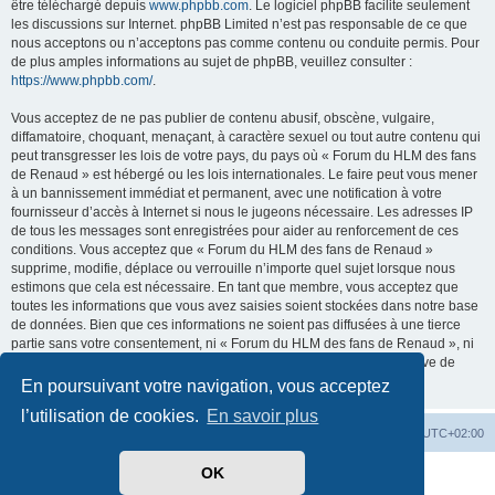
être téléchargé depuis
www.phpbb.com
. Le logiciel phpBB facilite seulement
les discussions sur Internet. phpBB Limited n’est pas responsable de ce que
nous acceptons ou n’acceptons pas comme contenu ou conduite permis. Pour
de plus amples informations au sujet de phpBB, veuillez consulter :
https://www.phpbb.com/
.
Vous acceptez de ne pas publier de contenu abusif, obscène, vulgaire,
diffamatoire, choquant, menaçant, à caractère sexuel ou tout autre contenu qui
peut transgresser les lois de votre pays, du pays où « Forum du HLM des fans
de Renaud » est hébergé ou les lois internationales. Le faire peut vous mener
à un bannissement immédiat et permanent, avec une notification à votre
fournisseur d’accès à Internet si nous le jugeons nécessaire. Les adresses IP
de tous les messages sont enregistrées pour aider au renforcement de ces
conditions. Vous acceptez que « Forum du HLM des fans de Renaud »
supprime, modifie, déplace ou verrouille n’importe quel sujet lorsque nous
estimons que cela est nécessaire. En tant que membre, vous acceptez que
toutes les informations que vous avez saisies soient stockées dans notre base
de données. Bien que ces informations ne soient pas diffusées à une tierce
partie sans votre consentement, ni « Forum du HLM des fans de Renaud », ni
phpBB ne pourront être tenus comme responsables en cas de tentative de
piratage visant à compromettre les données.
En poursuivant votre navigation, vous acceptez
l’utilisation de cookies.
En savoir plus
Index du forum
Heures au format
UTC+02:00
OK
Développé par
phpBB
® Forum Software © phpBB Limited
Traduit par
phpBB-fr.com