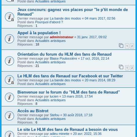
Posté dans
Actualités artistiques
Jeux concours: gagnez vos places pour "le p'tit monde de
Renaud"
Dernier message par
La bande des modos
«
04 mars 2017, 02:56
Posté dans
Pourquoi d'abord ?
Réponses :
1
Appel à la population !
Dernier message par
administrateur
«
31 janv. 2017, 09:02
Posté dans
Actualités artistiques
Réponses :
18
1
2
Orientation du forum du HLM des fans de Renaud
Dernier message par
Blaise Poulossière
«
17 oct. 2016, 22:14
Posté dans
Actualités artistiques
Réponses :
21
1
2
Le HLM des fans de Renaud sur Facebook et sur Twitter
Dernier message par
La bande des modos
«
20 mars 2014, 08:29
Posté dans
Actualités artistiques
Bienvenue sur le forum du "HLM des fans de Renaud"
Dernier message par
lucien
«
13 mars 2018, 17:54
Posté dans
Actualités artistiques
Réponses :
8
Accès au Bistrot
Dernier message par
Stefou
«
30 août 2018, 17:18
Posté dans
Actualités artistiques
Réponses :
6
Le site Le HLM des fans de Renaud a besoin de vous
Dernier message par
adieu minette
«
20 avr. 2022, 15:36