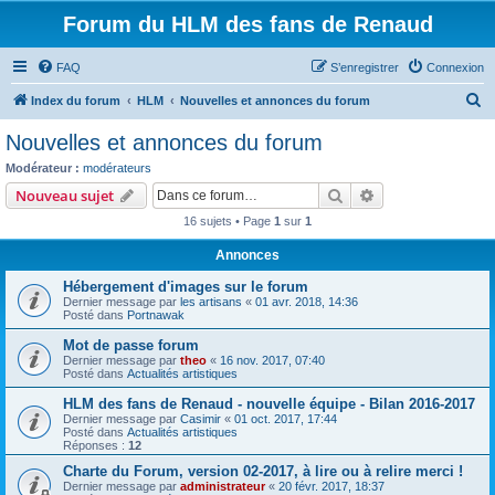
Forum du HLM des fans de Renaud
FAQ
S’enregistrer
Connexion
R
Index du forum
HLM
Nouvelles et annonces du forum
e
Nouvelles et annonces du forum
c
Modérateur :
modérateurs
h
Rechercher
Recherche avanc
Nouveau sujet
e
16 sujets • Page
1
sur
1
r
Annonces
c
Hébergement d'images sur le forum
h
Dernier message par
les artisans
«
01 avr. 2018, 14:36
e
Posté dans
Portnawak
r
Mot de passe forum
Dernier message par
theo
«
16 nov. 2017, 07:40
Posté dans
Actualités artistiques
HLM des fans de Renaud - nouvelle équipe - Bilan 2016-2017
Dernier message par
Casimir
«
01 oct. 2017, 17:44
Posté dans
Actualités artistiques
Réponses :
12
Charte du Forum, version 02-2017, à lire ou à relire merci !
Dernier message par
administrateur
«
20 févr. 2017, 18:37