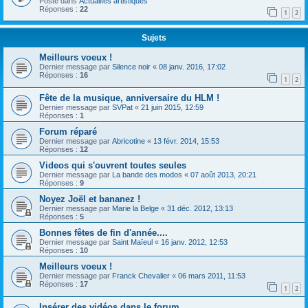
Posté dans
Actualités artistiques
Réponses :
22
1
2
Sujets
Meilleurs voeux !
Dernier message par
Silence noir
«
08 janv. 2016, 17:02
Réponses :
16
1
2
Fête de la musique, anniversaire du HLM !
Dernier message par
SVPat
«
21 juin 2015, 12:59
Réponses :
1
Forum réparé
Dernier message par
Abricotine
«
13 févr. 2014, 15:53
Réponses :
12
Videos qui s'ouvrent toutes seules
Dernier message par
La bande des modos
«
07 août 2013, 20:21
Réponses :
9
Noyez Joël et bananez !
Dernier message par
Marie la Belge
«
31 déc. 2012, 13:13
Réponses :
5
Bonnes fêtes de fin d'année....
Dernier message par
Saint Maïeul
«
16 janv. 2012, 12:53
Réponses :
10
Meilleurs voeux !
Dernier message par
Franck Chevalier
«
06 mars 2011, 11:53
Réponses :
17
1
2
Insérer des vidéos dans le forum