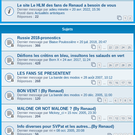
Le site Le HLM des fans de Renaud a besoin de vous
Dernier message par
adieu minette
«
20 avr. 2022, 15:36
Posté dans
Actualités artistiques
Réponses :
22
1
2
Sujets
Russie 2018-pronostics
Dernier message par
Blaise Poulossière
«
20 juil. 2018, 20:47
Réponses :
366
1
22
23
24
25
…
Déifions les crétins en bleu, insultons les salauds en vert
Dernier message par
Born X
«
24 avr. 2017, 11:24
Réponses :
428
1
26
27
28
29
…
LES FANS SE PRESENTENT
Dernier message par
La bande des modos
«
28 août 2007, 10:12
Réponses :
268
1
15
16
17
18
…
BON VENT ! (By Renaud)
Dernier message par
La bande des modos
«
20 déc. 2005, 11:00
Réponses :
120
1
6
7
8
9
…
MALONE OR NOT MALONE ? (By Renaud)
Dernier message par
Mickey_ci
«
15 nov. 2005, 23:30
Réponses :
204
1
11
12
13
14
…
Info diverses pour SVPat et les autres...(By Renaud)
Dernier message par
riri
«
08 oct. 2005, 20:08
Réponses :
56