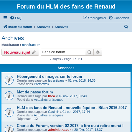
Forum du HLM des fans de Renaud
FAQ
S’enregistrer
Connexion
R
Index du forum
Archives
Archives
e
Archives
c
Modérateur :
modérateurs
h
Rechercher
Recherche avanc
Nouveau sujet
e
7 sujets • Page
1
sur
1
r
Annonces
c
Hébergement d'images sur le forum
h
Dernier message par
les artisans
«
01 avr. 2018, 14:36
e
Posté dans
Portnawak
r
Mot de passe forum
Dernier message par
theo
«
16 nov. 2017, 07:40
Posté dans
Actualités artistiques
HLM des fans de Renaud - nouvelle équipe - Bilan 2016-2017
Dernier message par
Casimir
«
01 oct. 2017, 17:44
Posté dans
Actualités artistiques
Réponses :
12
Charte du Forum, version 02-2017, à lire ou à relire merci !
Dernier message par
administrateur
«
20 févr. 2017, 18:37