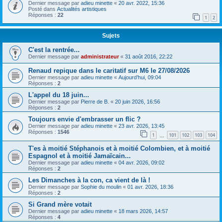
Dernier message par
adieu minette
«
20 avr. 2022, 15:36
Posté dans
Actualités artistiques
Réponses :
22
1
2
Sujets
C'est la rentrée...
Dernier message par
administrateur
«
31 août 2016, 22:22
Renaud repique dans le caritatif sur M6 le 27/08/2026
Dernier message par
adieu minette
«
Aujourd’hui, 09:04
Réponses :
2
L'appel du 18 juin...
Dernier message par
Pierre de B.
«
20 juin 2026, 16:56
Réponses :
2
Toujours envie d'embrasser un flic ?
Dernier message par
adieu minette
«
23 avr. 2026, 13:45
Réponses :
1546
1
101
102
103
104
…
T'es à moitié Stéphanois et à moitié Colombien, et à moitié
Espagnol et à moitié Jamaïcain...
Dernier message par
adieu minette
«
04 avr. 2026, 09:02
Réponses :
2
Les Dimanches à la con, ca vient de là !
Dernier message par
Sophie du moulin
«
01 avr. 2026, 18:36
Réponses :
2
Si Grand mère votait
Dernier message par
adieu minette
«
18 mars 2026, 14:57
Réponses :
4