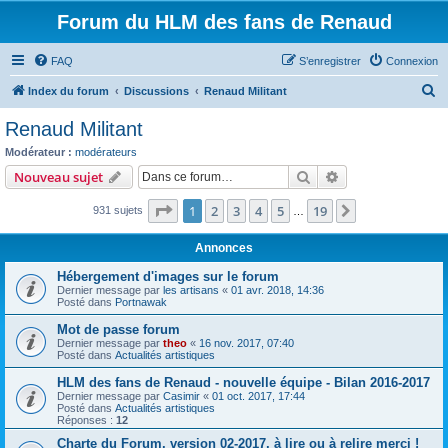
Forum du HLM des fans de Renaud
FAQ
S’enregistrer
Connexion
R
Index du forum
Discussions
Renaud Militant
e
Renaud Militant
c
Modérateur :
modérateurs
h
Rechercher
Recherche avanc
Nouveau sujet
e
Page
1
sur
19
1
2
3
4
5
19
Suivante
931 sujets
r
…
c
Annonces
h
Hébergement d'images sur le forum
e
Dernier message par
les artisans
«
01 avr. 2018, 14:36
Posté dans
Portnawak
r
Mot de passe forum
Dernier message par
theo
«
16 nov. 2017, 07:40
Posté dans
Actualités artistiques
HLM des fans de Renaud - nouvelle équipe - Bilan 2016-2017
Dernier message par
Casimir
«
01 oct. 2017, 17:44
Posté dans
Actualités artistiques
Réponses :
12
Charte du Forum, version 02-2017, à lire ou à relire merci !