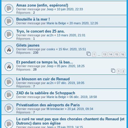
Amas zone (enfin, espérons!)
Dernier message par
Jeep
«
10 juin 2020, 22:33
Réponses :
2
Bouteille à la mer !
Dernier message par
Marie la Belge
«
20 mars 2020, 12:26
Tryo, le concert des 25 ans.
Dernier message par
ac2n
«
13 mars 2020, 21:01
Réponses :
1
Gilets jaunes
Dernier message par
cooks
«
15 févr. 2020, 15:51
Réponses :
230
1
13
14
15
16
…
Et pendant ce temps la, là bas...
Dernier message par
Jeep
«
05 janv. 2020, 18:25
Réponses :
28
1
2
Le blouson en cuir de Renaud
Dernier message par
ac2n
«
07 déc. 2019, 18:05
Réponses :
7
ZAD de la sablière de Schoppach
Dernier message par
Marie la Belge
«
06 déc. 2019, 18:58
Privatisation des aéroports de Paris
Dernier message par
fifi brindacier
«
20 juil. 2019, 09:34
Réponses :
7
Le curé ne veut pas que des chorales chantent du Renaud (et
Dutronc) dans son église
Dernier message par
Jeep
«
28 juin 2019, 14:15