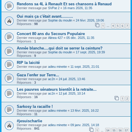
Rendons sa 4L à Renault Et ses chansons à Renaud
Dernier message par
SVPat 2
«
16 mars 2026, 11:35
Oui mais ça c'était avant..........
Dernier message par
Sophie du moulin
«
24 févr. 2026, 19:06
Réponses :
98
1
4
5
6
7
…
Concert 80 ans du Secours Populaire
Dernier message par
Alinea 427
«
05 déc. 2025, 11:35
Réponses :
1
Année blanche....qui doit se serrer la ceinture?
Dernier message par
Sophie du moulin
«
17 sept. 2025, 19:39
Réponses :
9
RIP la laicité
Dernier message par
adieu minette
«
11 sept. 2025, 21:01
Gaza l'enfer sur Terre...
Dernier message par
ac2n
«
24 juil. 2025, 13:46
Réponses :
3
Les pauvres sénateurs bientôt à la retraite...
Dernier message par
ac2n
«
12 juil. 2025, 10:14
Réponses :
16
1
2
Sarkosy la racaille !
Dernier message par
adieu minette
«
13 févr. 2025, 16:22
Réponses :
11
#jesuischarlie
Dernier message par
adieu minette
«
09 janv. 2025, 14:18
Réponses :
841
1
54
55
56
57
…