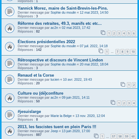
Réponses :
1
Yannick Morez, maire de Saint-Brevin-les-Pins.
Dernier message par
Sophie du moulin
«
12 mai 2023, 14:50
Réponses :
3
Réforme des retraites, 49.3, manifs etc etc...
Dernier message par
ac2n
«
02 mai 2023, 17:42
Réponses :
82
1
2
3
4
5
6
Élections présidentielles 2022
Dernier message par
Sophie du moulin
«
07 juil. 2022, 14:18
Réponses :
142
1
7
8
9
10
…
Rétrospective et discours de Vincent Lindon
Dernier message par
Sophie du moulin
«
20 mai 2022, 18:04
Réponses :
3
Renaud et la Corse
Dernier message par
lucien
«
10 avr. 2022, 19:43
Réponses :
20
1
2
Culture ou (dé)confiture
Dernier message par
ac2n
«
09 juin 2021, 14:11
Réponses :
50
1
2
3
4
#jesuislarge
Dernier message par
Marie la Belge
«
13 nov. 2020, 12:04
Réponses :
8
2013, les fascistes tuent en plein Paris !!!
Dernier message par
Jeep
«
13 juin 2020, 17:00
Réponses :
887
1
57
58
59
60
…