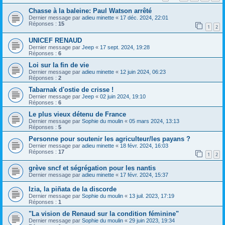
Chasse à la baleine: Paul Watson arrêté
Dernier message par
adieu minette
«
17 déc. 2024, 22:01
Réponses :
15
1
2
UNICEF RENAUD
Dernier message par
Jeep
«
17 sept. 2024, 19:28
Réponses :
6
Loi sur la fin de vie
Dernier message par
adieu minette
«
12 juin 2024, 06:23
Réponses :
2
Tabarnak d'ostie de crisse !
Dernier message par
Jeep
«
02 juin 2024, 19:10
Réponses :
6
Le plus vieux détenu de France
Dernier message par
Sophie du moulin
«
05 mars 2024, 13:13
Réponses :
5
Personne pour soutenir les agriculteur/les payans ?
Dernier message par
adieu minette
«
18 févr. 2024, 16:03
Réponses :
17
1
2
grève sncf et ségrégation pour les nantis
Dernier message par
adieu minette
«
17 févr. 2024, 15:37
Izia, la piñata de la discorde
Dernier message par
Sophie du moulin
«
13 juil. 2023, 17:19
Réponses :
1
"La vision de Renaud sur la condition féminine"
Dernier message par
Sophie du moulin
«
29 juin 2023, 19:34