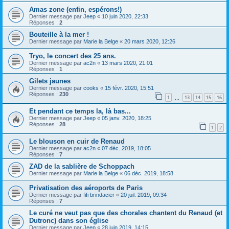
Amas zone (enfin, espérons!)
Dernier message par
Jeep
«
10 juin 2020, 22:33
Réponses :
2
Bouteille à la mer !
Dernier message par
Marie la Belge
«
20 mars 2020, 12:26
Tryo, le concert des 25 ans.
Dernier message par
ac2n
«
13 mars 2020, 21:01
Réponses :
1
Gilets jaunes
Dernier message par
cooks
«
15 févr. 2020, 15:51
Réponses :
230
1
13
14
15
16
…
Et pendant ce temps la, là bas...
Dernier message par
Jeep
«
05 janv. 2020, 18:25
Réponses :
28
1
2
Le blouson en cuir de Renaud
Dernier message par
ac2n
«
07 déc. 2019, 18:05
Réponses :
7
ZAD de la sablière de Schoppach
Dernier message par
Marie la Belge
«
06 déc. 2019, 18:58
Privatisation des aéroports de Paris
Dernier message par
fifi brindacier
«
20 juil. 2019, 09:34
Réponses :
7
Le curé ne veut pas que des chorales chantent du Renaud (et
Dutronc) dans son église
Dernier message par
Jeep
«
28 juin 2019, 14:15