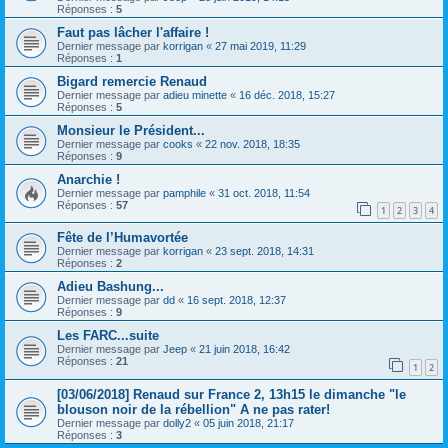
Réponses :
5
Faut pas lâcher l'affaire !
Dernier message par
korrigan
«
27 mai 2019, 11:29
Réponses :
1
Bigard remercie Renaud
Dernier message par
adieu minette
«
16 déc. 2018, 15:27
Réponses :
5
Monsieur le Président...
Dernier message par
cooks
«
22 nov. 2018, 18:35
Réponses :
9
Anarchie !
Dernier message par
pamphile
«
31 oct. 2018, 11:54
Réponses :
57
1
2
3
4
Fête de l’Humavortée
Dernier message par
korrigan
«
23 sept. 2018, 14:31
Réponses :
2
Adieu Bashung...
Dernier message par
dd
«
16 sept. 2018, 12:37
Réponses :
9
Les FARC...suite
Dernier message par
Jeep
«
21 juin 2018, 16:42
Réponses :
21
1
2
[03/06/2018] Renaud sur France 2, 13h15 le dimanche "le
blouson noir de la rébellion" A ne pas rater!
Dernier message par
dolly2
«
05 juin 2018, 21:17
Réponses :
3