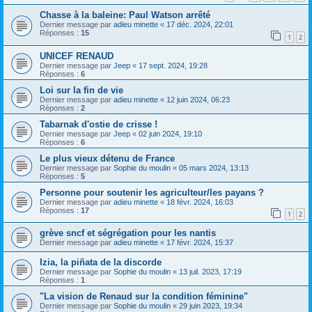
Chasse à la baleine: Paul Watson arrêté
Dernier message par
adieu minette
«
17 déc. 2024, 22:01
Réponses :
15
1
2
UNICEF RENAUD
Dernier message par
Jeep
«
17 sept. 2024, 19:28
Réponses :
6
Loi sur la fin de vie
Dernier message par
adieu minette
«
12 juin 2024, 06:23
Réponses :
2
Tabarnak d'ostie de crisse !
Dernier message par
Jeep
«
02 juin 2024, 19:10
Réponses :
6
Le plus vieux détenu de France
Dernier message par
Sophie du moulin
«
05 mars 2024, 13:13
Réponses :
5
Personne pour soutenir les agriculteur/les payans ?
Dernier message par
adieu minette
«
18 févr. 2024, 16:03
Réponses :
17
1
2
grève sncf et ségrégation pour les nantis
Dernier message par
adieu minette
«
17 févr. 2024, 15:37
Izia, la piñata de la discorde
Dernier message par
Sophie du moulin
«
13 juil. 2023, 17:19
Réponses :
1
"La vision de Renaud sur la condition féminine"
Dernier message par
Sophie du moulin
«
29 juin 2023, 19:34