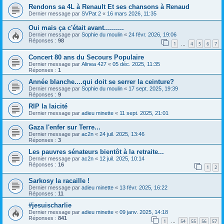
Rendons sa 4L à Renault Et ses chansons à Renaud
Dernier message par
SVPat 2
«
16 mars 2026, 11:35
Oui mais ça c'était avant..........
Dernier message par
Sophie du moulin
«
24 févr. 2026, 19:06
Réponses :
98
1
4
5
6
7
…
Concert 80 ans du Secours Populaire
Dernier message par
Alinea 427
«
05 déc. 2025, 11:35
Réponses :
1
Année blanche....qui doit se serrer la ceinture?
Dernier message par
Sophie du moulin
«
17 sept. 2025, 19:39
Réponses :
9
RIP la laicité
Dernier message par
adieu minette
«
11 sept. 2025, 21:01
Gaza l'enfer sur Terre...
Dernier message par
ac2n
«
24 juil. 2025, 13:46
Réponses :
3
Les pauvres sénateurs bientôt à la retraite...
Dernier message par
ac2n
«
12 juil. 2025, 10:14
Réponses :
16
1
2
Sarkosy la racaille !
Dernier message par
adieu minette
«
13 févr. 2025, 16:22
Réponses :
11
#jesuischarlie
Dernier message par
adieu minette
«
09 janv. 2025, 14:18
Réponses :
841
1
54
55
56
57
…