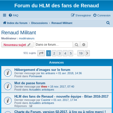
Forum du HLM des fans de Renaud
FAQ
S’enregistrer
Connexion
R
Index du forum
Discussions
Renaud Militant
e
Renaud Militant
c
Modérateur :
modérateurs
h
Rechercher
Recherche avanc
Nouveau sujet
e
Page
1
sur
19
1
2
3
4
5
19
Suivante
931 sujets
r
…
c
Annonces
h
Hébergement d'images sur le forum
e
Dernier message par
les artisans
«
01 avr. 2018, 14:36
Posté dans
Portnawak
r
Mot de passe forum
Dernier message par
theo
«
16 nov. 2017, 07:40
Posté dans
Actualités artistiques
HLM des fans de Renaud - nouvelle équipe - Bilan 2016-2017
Dernier message par
Casimir
«
01 oct. 2017, 17:44
Posté dans
Actualités artistiques
Réponses :
12
Charte du Forum, version 02-2017, à lire ou à relire merci !