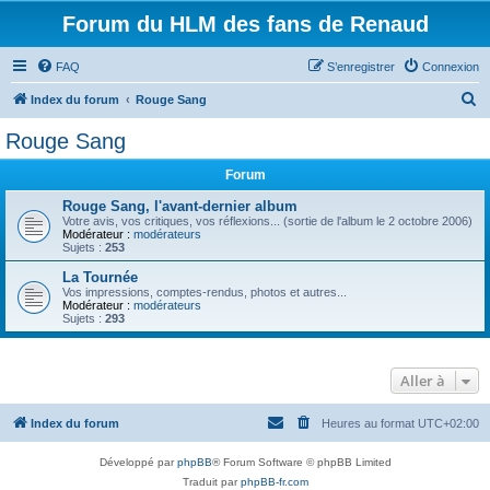
Forum du HLM des fans de Renaud
FAQ
S’enregistrer
Connexion
R
Index du forum
Rouge Sang
e
Rouge Sang
c
Forum
h
e
Rouge Sang, l'avant-dernier album
Votre avis, vos critiques, vos réflexions... (sortie de l'album le 2 octobre 2006)
r
Modérateur :
modérateurs
Sujets :
253
c
La Tournée
h
Vos impressions, comptes-rendus, photos et autres...
Modérateur :
modérateurs
e
Sujets :
293
r
Aller à
Index du forum
Heures au format
UTC+02:00
Développé par
phpBB
® Forum Software © phpBB Limited
Traduit par
phpBB-fr.com