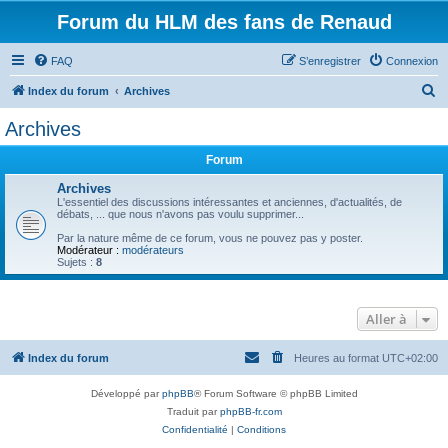
Forum du HLM des fans de Renaud
FAQ
S’enregistrer
Connexion
R
Index du forum
Archives
e
Archives
c
Forum
h
e
Archives
L'essentiel des discussions intéressantes et anciennes, d'actualités, de
r
débats, ... que nous n'avons pas voulu supprimer...
c
Par la nature même de ce forum, vous ne pouvez pas y poster.
Modérateur :
modérateurs
h
Sujets :
8
e
r
Aller à
Index du forum
Heures au format
UTC+02:00
Développé par
phpBB
® Forum Software © phpBB Limited
Traduit par
phpBB-fr.com
Confidentialité
|
Conditions