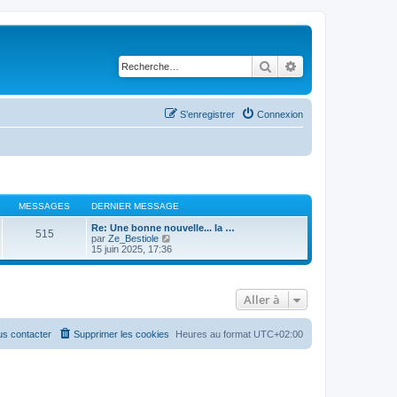
Rechercher
Recherche avancé
S’enregistrer
Connexion
MESSAGES
DERNIER MESSAGE
Re: Une bonne nouvelle... la …
515
V
par
Ze_Bestiole
o
15 juin 2025, 17:36
i
r
l
e
Aller à
d
e
r
n
s contacter
Supprimer les cookies
Heures au format
UTC+02:00
i
e
r
m
e
s