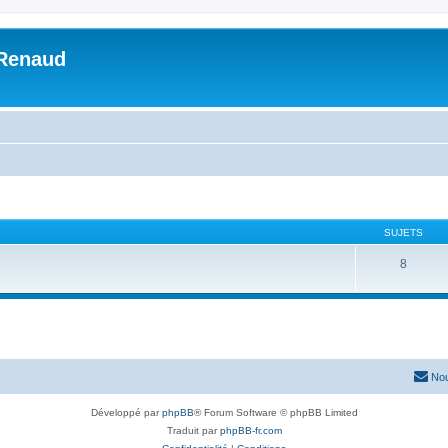
 Renaud
SUJETS
8
Nou
Développé par
phpBB
® Forum Software © phpBB Limited
Traduit par
phpBB-fr.com